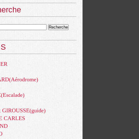
herche
NS
YER
RD(Aérodrome)
Escalade)
t GIROUSSE(guide)
E CARLES
AND
O