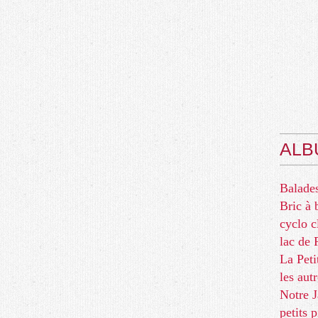
ALB
Balades
Bric à 
cyclo c
lac d
La Peti
les aut
Notre J
petits 