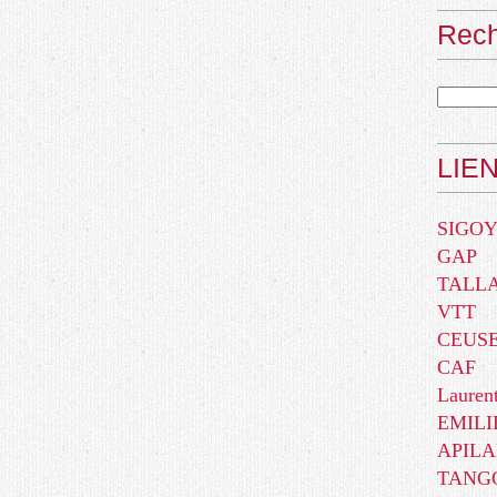
Rec
LIE
SIGO
GAP
TALLA
VTT
CEUSE(
CAF
Lauren
EMILI
APIL
TANG