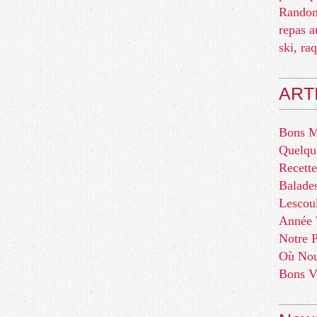
Randon
repas a
ski, ra
ART
Bons 
Quelqu
Recette
Balade
Lescou
Année
Notre P
Où Nou
Bons V