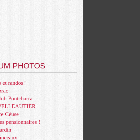
UM PHOTOS
 et randos!
brac
lub Pontcharra
e PELLEAUTIER
te Céuse
res pensionnaires !
ardin
pinceaux