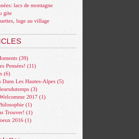
nées: lacs de montagne
u gite
quettes, luge au village
ICLES
Moments
(39)
es Pensées!
(11)
s
(6)
s Dans Les Hautes-Alpes
(5)
leursdutemps
(3)
 Welcomme 2017
(1)
hilosophie
(1)
s Trouver!
(1)
oeux 2016
(1)