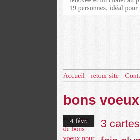
19 personnes, idéal pour 
Accueil
retour site
Cont
bons voeux
4 févr.
3 carte