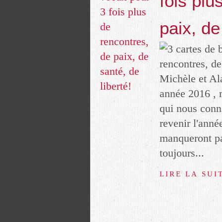
fois plu
paix, de
Michèle et Al
année 2016 , 
qui nous conna
revenir l'anné
manqueront pas
toujours...
LIRE LA SUI