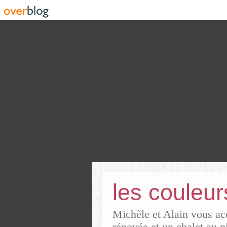
les couleu
Michèle et Alain vous acc
rénovée et un chalet au p