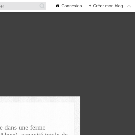
Connexion
+
Créer mon blog
re dans une ferme
Alpes), capacité totale de