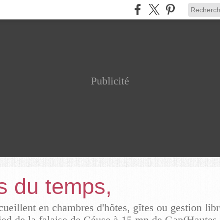
Publicité
rs du temps,
ueillent en chambres d'hôtes, gîtes ou gestion lib
ied de la falaise de Céuse à 15 mn de Gap(Hautes 