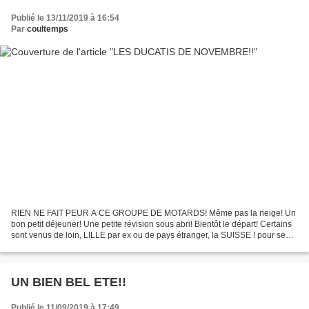
Publié le 13/11/2019 à 16:54
Par
coultemps
RIEN NE FAIT PEUR A CE GROUPE DE MOTARDS! Même pas la neige! Un
bon petit déjeuner! Une petite révision sous abri! Bientôt le départ! Certains
sont venus de loin, LILLE par ex ou de pays étranger, la SUISSE ! pour se
retrouver et partager leur passion...
UN BIEN BEL ETE!!
Publié le 11/09/2019 à 17:49