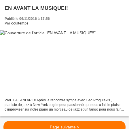
EN AVANT LA MUSIQUE!!
Publié le 06/11/2016 à 17:56
Par
coultemps
VIVE LA FANFARE!! Après la rencontre sympa avec Geo Progulakis ,
pianiste de jazz à New York et grimpeur passionné qui nous a fait le plaisir
d'improviser sur notre piano un morceau de jazz et un tango pour nous faire
danser! Un vrai bon moment! Nous...
Page suivante >