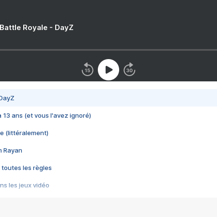
 Battle Royale - DayZ
 DayZ
 a 13 ans (et vous l'avez ignoré)
e (littéralement)
im Rayan
 toutes les règles
s les jeux vidéo
us choquant de Rockstar ? - Le scandale BULLY