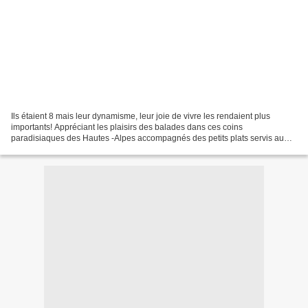
Ils étaient 8 mais leur dynamisme, leur joie de vivre les rendaient plus
importants! Appréciant les plaisirs des balades dans ces coins
paradisiaques des Hautes -Alpes accompagnés des petits plats servis au
gîte avec simplicité et les rires de l'amitié...