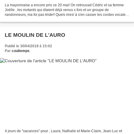
La mayonnaise a encore pris ce 20 mai! On retrouvait Cédric et sa femme
Joëlle , les motards qui étaient déjà venus x fois et un groupe de
randonneurs, ma foi pas triste!! Quels rires! à s'en casser les cordes vocales!!
Ils ont l'air bien sérieux en balade...
LE MOULIN DE L'AURO
Publié le 30/04/2018 à 15:02
Par
coultemps
4 jours de "vacances" pour , Laura; Nathalie et Marie-Claire, Jean-Luc et