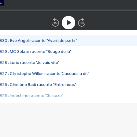
#30 : Eve Angeli raconte "Avant de partir"
#29 : MC Solaar raconte "Bouge de là"
28 : Lorie raconte "Je vais vite"
#27 : Christophe Willem raconte "Jacques a dit"
#26 : Chimène Badi raconte "Entre nous"
#25 : Indochine raconte "3e sexe"
#24 : Zaho raconte "C'est chelou"
#23 : Patrick Bruel raconte "Au café des délices"
#22 : Kyo raconte "Le chemin"