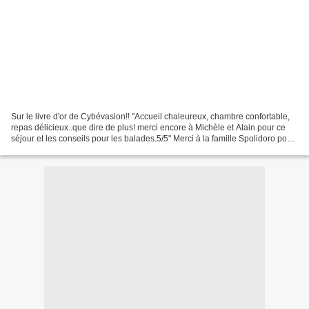
Sur le livre d'or de Cybévasion!! "Accueil chaleureux, chambre confortable,
repas délicieux..que dire de plus! merci encore à Michèle et Alain pour ce
séjour et les conseils pour les balades.5/5" Merci à la famille Spolidoro pour
ce gentil message , cela...