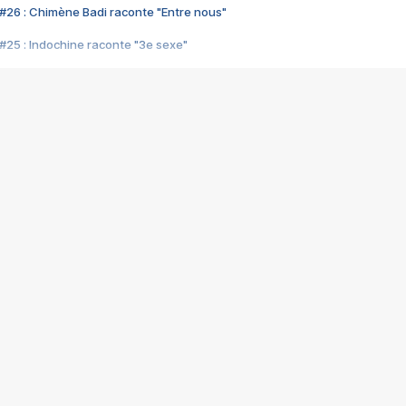
#26 : Chimène Badi raconte "Entre nous"
#25 : Indochine raconte "3e sexe"
#24 : Zaho raconte "C'est chelou"
#23 : Patrick Bruel raconte "Au café des délices"
#22 : Kyo raconte "Le chemin"
#21 : Nolwenn Leroy raconte "Cassé"
#20 : Patrick Hernandez raconte "Born to be alive"
#19 : Lorie raconte "Près de moi"
#18 : Michael Jones raconte "A nos actes manqués" (avec Jean-Jacque
#17 : Khaled raconte "Aïcha"
#16 : Corneille raconte "Parce qu'on vient de loin"
#15 : Indochine raconte "L'aventurier"
14 : Lorie raconte "Sur un air latino"