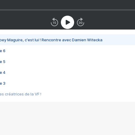
bey Maguire, c'est lui ! Rencontre avec Damien Witecka
e 6
e 5
e 4
e 3
s créatrices de la VF !
e 2
e 1
e Mektoub My Love arrive enfin ! Rencontre avec Shaïn Boumedine et Sal