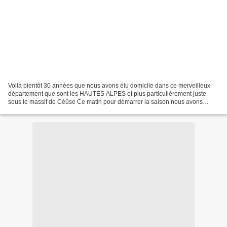
Voilà bientôt 30 années que nous avons élu domicile dans ce merveilleux
département que sont les HAUTES ALPES et plus particulièrement juste
sous le massif de Céüse Ce matin pour démarrer la saison nous avons
décidé de parcourir le " sentier des bans"...