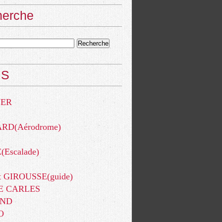
herche
NS
YER
RD(Aérodrome)
Escalade)
t GIROUSSE(guide)
E CARLES
AND
O