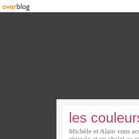
les couleu
Michèle et Alain vous acc
rénovée et un chalet au p