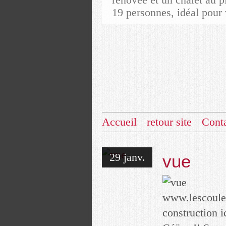
19 personnes, idéal pour 
Accueil
retour site
Cont
29 janv.
vue
www.lescouleu
construction i