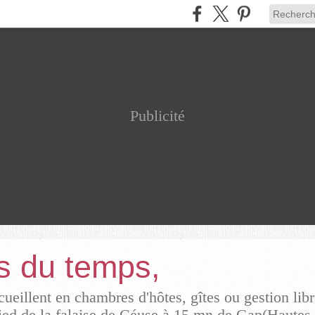
Publicité
rs du temps,
ueillent en chambres d'hôtes, gîtes ou gestion lib
ied de la falaise de Céuse à 15 mn de Gap(Hautes 