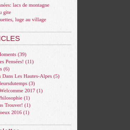
nées: lacs de montagne
u gite
quettes, luge au village
ICLES
Moments
(39)
es Pensées!
(11)
s
(6)
s Dans Les Hautes-Alpes
(5)
leursdutemps
(3)
 Welcomme 2017
(1)
hilosophie
(1)
s Trouver!
(1)
oeux 2016
(1)