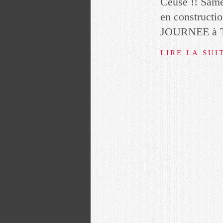
Céüse !! Same
en constructi
JOURNEE à 
LIRE LA SUI