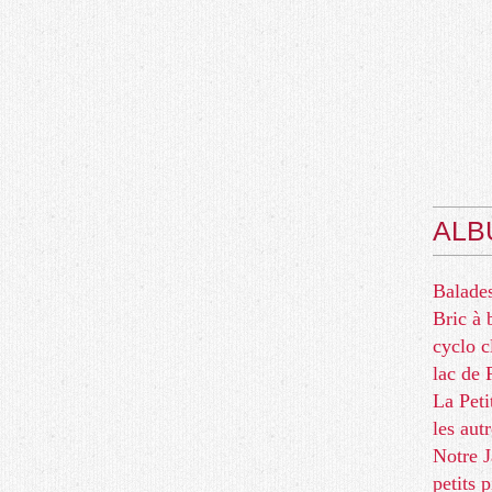
ALB
Balades
Bric à 
cyclo c
lac d
La Peti
les aut
Notre J
petits 