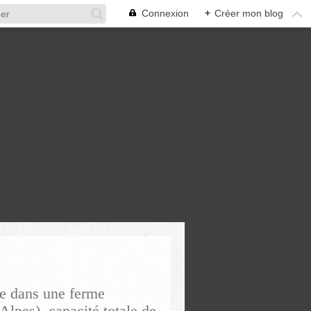
Connexion
+
Créer mon blog
re dans une ferme
Alpes), capacité totale de