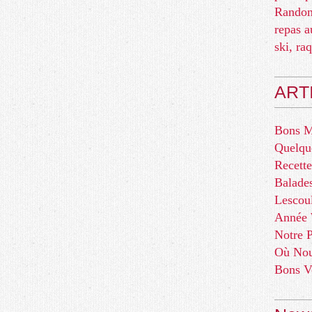
Randon
repas a
ski, ra
ART
Bons 
Quelqu
Recette
Balade
Lescou
Année
Notre P
Où Nou
Bons V