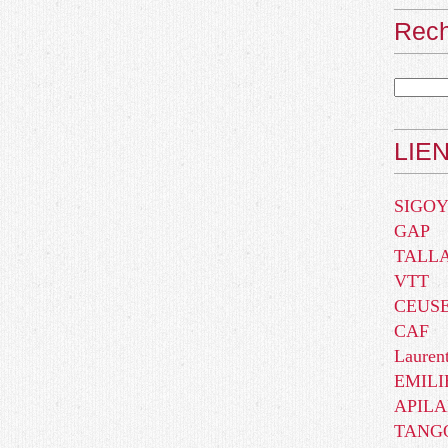
Rec
LIE
SIGO
GAP
TALLA
VTT
CEUSE(
CAF
Lauren
EMILI
APIL
TANG