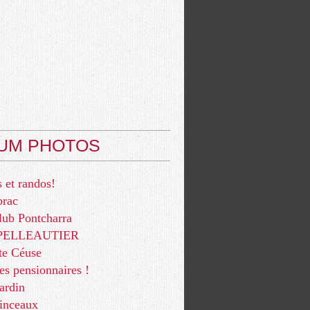
UM PHOTOS
 et randos!
brac
lub Pontcharra
e PELLEAUTIER
te Céuse
res pensionnaires !
ardin
pinceaux